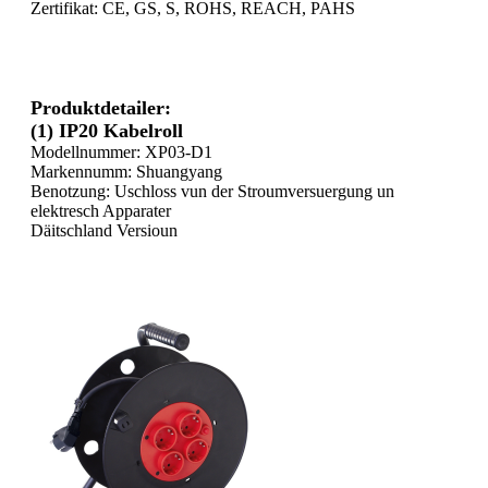
Zertifikat: CE, GS, S, ROHS, REACH, PAHS
Produktdetailer:
(1) IP20 Kabelroll
Modellnummer: XP03-D1
Markennumm: Shuangyang
Benotzung: Uschloss vun der Stroumversuergung un
elektresch Apparater
Däitschland Versioun