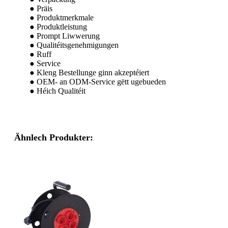
● Präis
● Produktmerkmale
● Produktleistung
● Prompt Liwwerung
● Qualitéitsgenehmigungen
● Ruff
● Service
● Kleng Bestellunge ginn akzeptéiert
● OEM- an ODM-Service gëtt ugebueden
● Héich Qualitéit
Ähnlech Produkter: