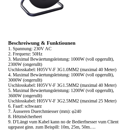
Beschreiwung & Funktiounen
1. Spannung: 230V AC
2. Frequenz: 50Hz
3. Maximal Bewäertungsleistung: 1000W (voll opgerullt),
2300W (ongerullt)
Uschlosskabel: H05VV-F 3G1.0MM2 (maximal 40 Meter)
4. Maximal Bewäertungsleistung: 1000W (voll opgerullt),
3000W (ongerullt)
Uschlosskabel: H05VV-F 3G1.5MM2 (maximal 40 Meter)
5. Maximal Bewäertungsleistung: 1200W (voll opgerullt),
3600W (ongerullt)
Uschlosskabel: H05VV-F 3G2.5MM2 (maximal 25 Meter)
6. Faarf: schwaarz
7. Äusseren Duerchmiesser (mm): φ240
8. Hëtztsécherheet
9. D'Längt vum Kabel kann no de Bedierfnesser vum Client
ugepasst ginn. zum Beispill: 10m, 25m, 50m….