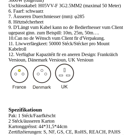
3600W (ongerullt)
Uschlosskabel: H05VV-F 3G2.5MM2 (maximal 50 Meter)
6. Faarf: schwaarz
7. Äusseren Duerchmiesser (mm): φ285
8. Hëtztsécherheet
9. D'Längt vum Kabel kann no de Bedierfnesser vum Client
ugepasst ginn. zum Beispill: 10m, 25m, 50m….
10.Can no de Wënsch vum Client fir d'Verpakung.
11. Liwwerfäegkeet: 50000 Stéck/Stécker pro Mount
Kabelroll
12. Verfügbar Kapazitéit fir en aneren Design: Frankräich
Versioun, Dänemark Versioun, UK Versioun
Spezifikatioun
Pak: 1 Stéck/Faarfkëscht
2 Stéck/äusseren Karton
Kartonggréisst: 44*31,5*44cm
Zertifizéierungen: S, NF, GS, CE, RoHS, REACH, PAHS