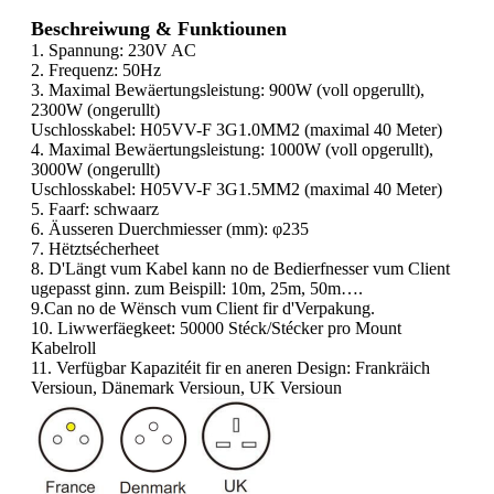
Beschreiwung & Funktiounen
1. Spannung: 230V AC
2. Frequenz: 50Hz
3. Maximal Bewäertungsleistung: 900W (voll opgerullt),
2300W (ongerullt)
Uschlosskabel: H05VV-F 3G1.0MM2 (maximal 40 Meter)
4. Maximal Bewäertungsleistung: 1000W (voll opgerullt),
3000W (ongerullt)
Uschlosskabel: H05VV-F 3G1.5MM2 (maximal 40 Meter)
5. Faarf: schwaarz
6. Äusseren Duerchmiesser (mm): φ235
7. Hëtztsécherheet
8. D'Längt vum Kabel kann no de Bedierfnesser vum Client
ugepasst ginn. zum Beispill: 10m, 25m, 50m….
9.Can no de Wënsch vum Client fir d'Verpakung.
10. Liwwerfäegkeet: 50000 Stéck/Stécker pro Mount
Kabelroll
11. Verfügbar Kapazitéit fir en aneren Design: Frankräich
Versioun, Dänemark Versioun, UK Versioun