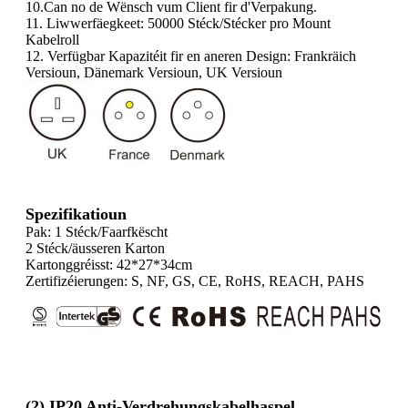
10.Can no de Wënsch vum Client fir d'Verpakung.
11. Liwwerfäegkeet: 50000 Stéck/Stécker pro Mount
Kabelroll
12. Verfügbar Kapazitéit fir en aneren Design: Frankräich
Versioun, Dänemark Versioun, UK Versioun
Spezifikatioun
Pak: 1 Stéck/Faarfkëscht
2 Stéck/äusseren Karton
Kartonggréisst: 42*27*34cm
Zertifizéierungen: S, NF, GS, CE, RoHS, REACH, PAHS
(2) IP20 Anti-Verdrehungskabelhaspel