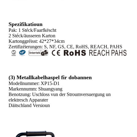
Spezifikatioun
Pak: 1 Stéck/Faarfkëscht
2 Stéck/äusseren Karton
Kartonggréisst: 42*27*34cm
Zertifizéierungen: S, NF, GS, CE, RoHS, REACH, PAHS
(3) Metallkabelhaspel fir dobannen
Modellnummer: XP15-D1
Markennumm: Shuangyang
Benotzung: Uschloss vun der Stroumversuergung un
elektresch Apparater
Däitschland Versioun