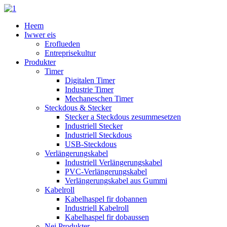
Heem
Iwwer eis
Eroflueden
Entreprisekultur
Produkter
Timer
Digitalen Timer
Industrie Timer
Mechaneschen Timer
Steckdous & Stecker
Stecker a Steckdous zesummesetzen
Industriell Stecker
Industriell Steckdous
USB-Steckdous
Verlängerungskabel
Industriell Verlängerungskabel
PVC-Verlängerungskabel
Verlängerungskabel aus Gummi
Kabelroll
Kabelhaspel fir dobannen
Industriell Kabelroll
Kabelhaspel fir dobaussen
Nei Produkter