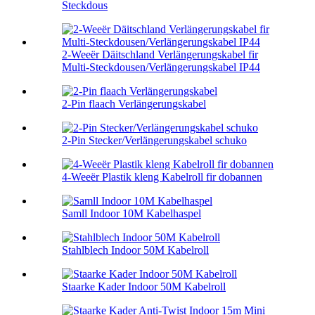
Steckdous
2-Weeër Däitschland Verlängerungskabel fir
Multi-Steckdousen/Verlängerungskabel IP44
2-Pin flaach Verlängerungskabel
2-Pin Stecker/Verlängerungskabel schuko
4-Weeër Plastik kleng Kabelroll fir dobannen
Samll Indoor 10M Kabelhaspel
Stahlblech Indoor 50M Kabelroll
Staarke Kader Indoor 50M Kabelroll