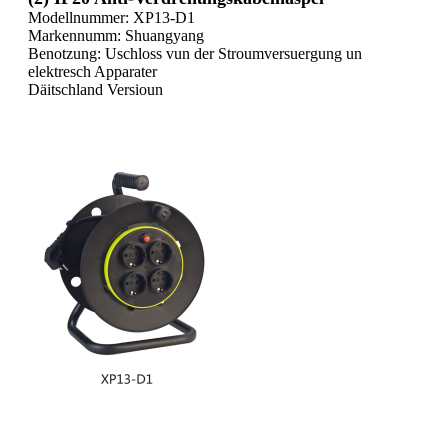
Modellnummer: XP13-D1
Markennumm: Shuangyang
Benotzung: Uschloss vun der Stroumversuergung un
elektresch Apparater
Däitschland Versioun