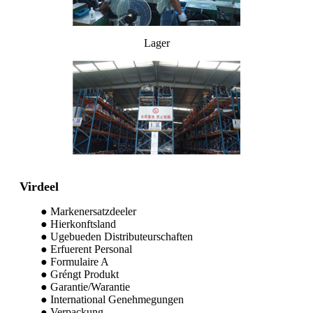
Lager
Virdeel
● Markenersatzdeeler
● Hierkonftsland
● Ugebueden Distributeurschaften
● Erfuerent Personal
● Formulaire A
● Gréngt Produkt
● Garantie/Warantie
● International Genehmegungen
● Verpackung