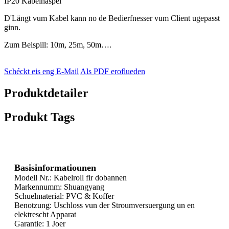
IP20 Kabelhaspel
D'Längt vum Kabel kann no de Bedierfnesser vum Client ugepasst
ginn.
Zum Beispill: 10m, 25m, 50m….
Schéckt eis eng E-Mail
Als PDF eroflueden
Produktdetailer
Produkt Tags
Basisinformatiounen
Modell Nr.: Kabelroll fir dobannen
Markennumm: Shuangyang
Schuelmaterial: PVC & Koffer
Benotzung: Uschloss vun der Stroumversuergung un en
elektrescht Apparat
Garantie: 1 Joer