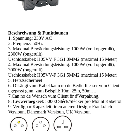
Beschreiwung & Funktiounen
1. Spannung: 230V AC
2. Frequenz: 50Hz
3. Maximal Bewäertungsleistung: 1000W (voll opgerullt),
2300W (ongerullt)
Uschlosskabel: H05VV-F 3G1.0MM2 (maximal 15 Meter)
4. Maximal Bewäertungsleistung: 1000W (voll opgerullt),
3000W (ongerullt)
Uschlosskabel: H05VV-F 3G1.5MM2 (maximal 15 Meter)
5. Hëtztsécherheet
6. D'Längt vum Kabel kann no de Bedierfnesser vum Client
ugepasst ginn. zum Beispill: 10m, 25m, 50m….
7.Can no de Wënsch vum Client fir d'Verpakung.
8. Liwwerfäegkeet: 50000 Stéck/Stécker pro Mount Kabelroll
9. Verfügbar Kapazitéit fir en aneren Design: Frankräich
Versioun, Dänemark Versioun, UK Versioun