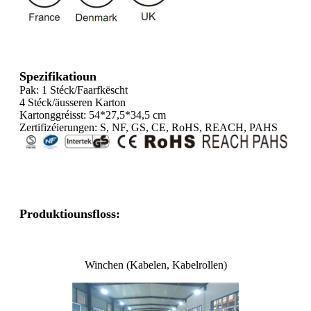
Spezifikatioun
Pak: 1 Stéck/Faarfkëscht
4 Stéck/äusseren Karton
Kartonggréisst: 54*27,5*34,5 cm
Zertifizéierungen: S, NF, GS, CE, RoHS, REACH, PAHS
Produktiounsfloss:
Winchen (Kabelen, Kabelrollen)