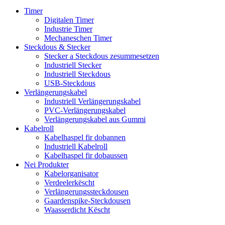
Timer
Digitalen Timer
Industrie Timer
Mechaneschen Timer
Steckdous & Stecker
Stecker a Steckdous zesummesetzen
Industriell Stecker
Industriell Steckdous
USB-Steckdous
Verlängerungskabel
Industriell Verlängerungskabel
PVC-Verlängerungskabel
Verlängerungskabel aus Gummi
Kabelroll
Kabelhaspel fir dobannen
Industriell Kabelroll
Kabelhaspel fir dobaussen
Nei Produkter
Kabelorganisator
Verdeelerkëscht
Verlängerungssteckdousen
Gaardenspike-Steckdousen
Waasserdicht Këscht