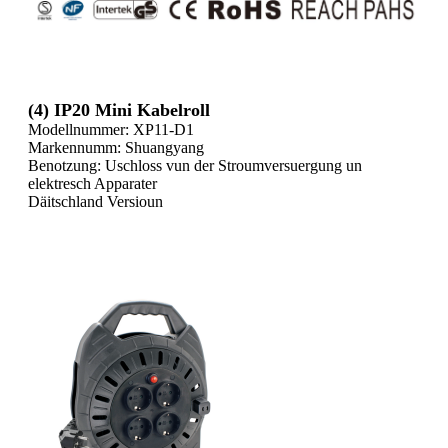
(4) IP20 Mini Kabelroll
Modellnummer: XP11-D1
Markennumm: Shuangyang
Benotzung: Uschloss vun der Stroumversuergung un
elektresch Apparater
Däitschland Versioun