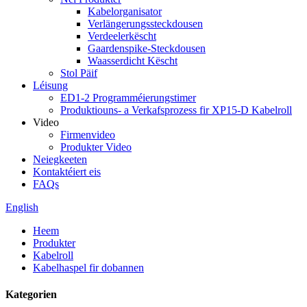
Kabelorganisator
Verlängerungssteckdousen
Verdeelerkëscht
Gaardenspike-Steckdousen
Waasserdicht Këscht
Stol Päif
Léisung
ED1-2 Programméierungstimer
Produktiouns- a Verkafsprozess fir XP15-D Kabelroll
Video
Firmenvideo
Produkter Video
Neiegkeeten
Kontaktéiert eis
FAQs
English
Heem
Produkter
Kabelroll
Kabelhaspel fir dobannen
Kategorien