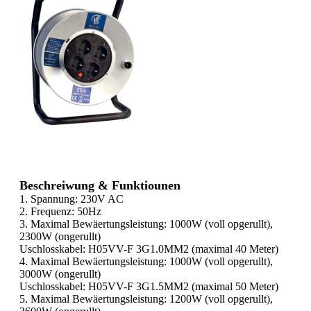
Beschreiwung & Funktiounen
1. Spannung: 230V AC
2. Frequenz: 50Hz
3. Maximal Bewäertungsleistung: 1000W (voll opgerullt),
2300W (ongerullt)
Uschlosskabel: H05VV-F 3G1.0MM2 (maximal 40 Meter)
4. Maximal Bewäertungsleistung: 1000W (voll opgerullt),
3000W (ongerullt)
Uschlosskabel: H05VV-F 3G1.5MM2 (maximal 50 Meter)
5. Maximal Bewäertungsleistung: 1200W (voll opgerullt),